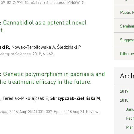
139-02-2; 978-83-65677-93-8 (całość)
MNiSW-
5
.
Public 
:
Cannabidiol as a potential novel
Seminar
t.
Suggest
ki R,
Nowak-Terpiłowska A, Śledziński P
Other e
ademy of Sciences,
2018, 61-62
.
:
Genetic polymorphism in psoriasis and
Arch
he treatment efficacy in the future.
2019
Teresiak-Mikołajczak E,
Skrzypczak-Zielińska M
,
2018
Janu
rgol,
2018,
Aug; 35(4):331-337. Epub 2018 Aug 21. Review.
Febr
Marc