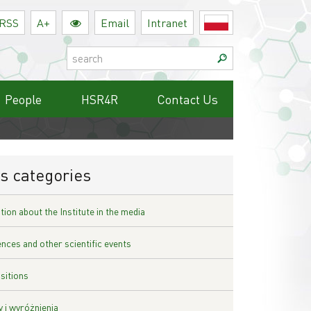
RSS
A+
Email
Intranet
Polski
Search:
People
HSR4R
Contact Us
s categories
ion about the Institute in the media
nces and other scientific events
sitions
 i wyróżnienia