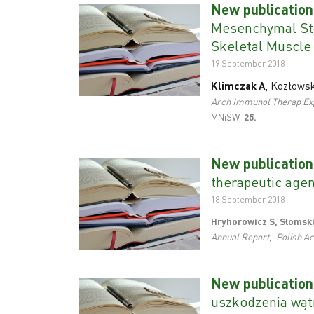
New publication
Mesenchymal Ste
Skeletal Muscle
19 September 2018
Klimczak A
, Kozłows
Arch Immunol Therap Ex
MNiSW-
25
.
New publication
therapeutic agen
18 September 2018
Hryhorowicz S, Słomski
Annual Report, Polish Ac
New publication
uszkodzenia wąt