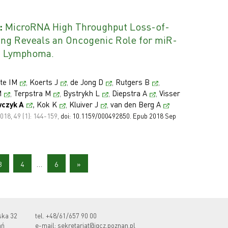
:
MicroRNA High Throughput Loss-of-
ing Reveals an Oncogenic Role for miR-
n Lymphoma.
te IM
,
Koerts J
,
de Jong D
,
Rutgers B
,
M
,
Terpstra M
,
Bystrykh L
,
Diepstra A
,
Visser
wczyk A
,
Kok K
,
Kluiver J
,
van den Berg A
018, 49 (1): 144-159,
doi: 10.1159/000492850. Epub 2018 Sep
3
4
…
6
»
ska 32
tel.
+48/61/657 90 00
ań
e-mail:
sekretariat@igcz.poznan.pl