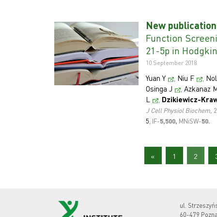
New publication
Function Screen
21-5p in Hodgki
10 September 2018
Yuan Y
,
Niu F
,
Nol
Osinga J
,
Azkanaz 
L
,
Dzikiewicz-Kra
J Cell Physiol Biochem,
2
5
, IF-
5,500,
MNiSW-
50
.
«
1
2
ul. Strzeszyń
60-479 Pozn