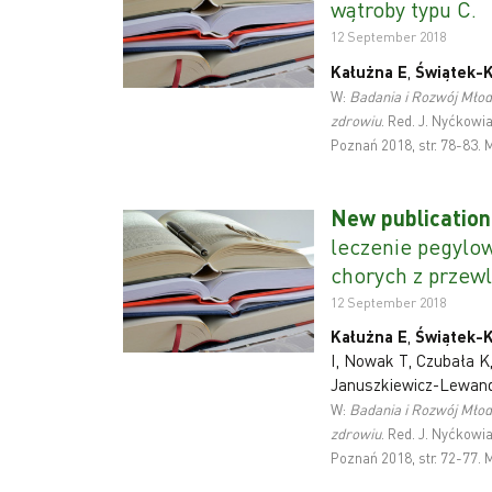
wątroby typu C.
12 September 2018
Kałużna
E
,
Świątek-K
W:
B
adania i Rozwój Mło
zdrowiu
.
Red. J. Nyćkowi
Poznań 2018, str. 78-83.
New publication
leczenie pegylow
chorych z przew
12 September 2018
Kałużna
E
,
Świątek-K
I, Nowak T, Czubała K
Januszkiewicz-Lewan
W:
B
adania i Rozwój Mło
zdrowiu
.
Red. J. Nyćkowi
Poznań 2018, str. 72-77.