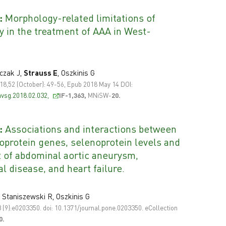
:
Morphology-related limitations of
ty in the treatment of AAA in West-
czak J,
Strauss E
, Oszkinis G
018,52 (October): 49-56, Epub 2018 May 14 DOI:
.avsg.2018.02.032,
IF-1,363,
MNiSW-
20
.
:
Associations and interactions between
noprotein genes, selenoprotein levels and
 of abdominal aortic aneurysm,
al disease, and heart failure.
 Staniszewski R, Oszkinis G
3 (9):e0203350. doi: 10.1371/journal.pone.0203350. eCollection
0.