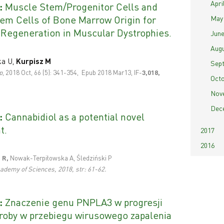
April
:
Muscle Stem/Progenitor Cells and
m Cells of Bone Marrow Origin for
May 
 Regeneration in Muscular Dystrophies.
June
Augu
ka U,
Kurpisz M
Sept
p
, 2018 Oct, 66 (5): 341-354, Epub 2018 Mar13, IF-
3,018
,
Octo
Nove
Dece
:
Cannabidiol as a potential novel
t.
2017
2016
 R,
Nowak-Terpiłowska A, Śledziński P
ademy of Sciences, 2018, str: 61-62.
:
Znaczenie genu PNPLA3 w progresji
roby w przebiegu wirusowego zapalenia