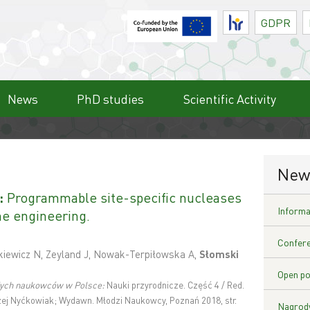
HR
GDPR
News
PhD studies
Scientific Activity
New
:
Programmable site-specific nucleases
Informat
me engineering.
Confere
iewicz N, Zeyland J, Nowak-Terpiłowska A,
Słomski
Open po
dych naukowców w Polsce:
Nauki przyrodnicze. Część 4 / Red.
zej Nyćkowiak; Wydawn. Młodzi Naukowcy, Poznań 2018, str.
Nagrody