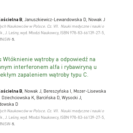
ościelna B
, Januszkiewicz-Lewandowska D, Nowak J
dych Naukowców w Polsce. Cz. VII. Nauki medyczne i nauki o
ak , J. Leśny, wyd. Młodzi Naukowcy, ISBN 978-83-66139-27-5,
 MNiSW-
5.
:
Włóknienie wątroby a odpowiedź na
nym interferonem alfa i rybawiryną u
lekłym zapaleniem wątroby typu C.
ościelna B
, Nowak J, Bereszyńska I, Mozer-Lisewska
, Dziechciowska K, Barcińska D, Wysocki J,
dowska D
dych Naukowców w Polsce. Cz. VII. Nauki medyczne i nauki o
ak , J. Leśny, wyd. Młodzi Naukowcy, ISBN 978-83-66139-27-5,
 MNiSW-
5.