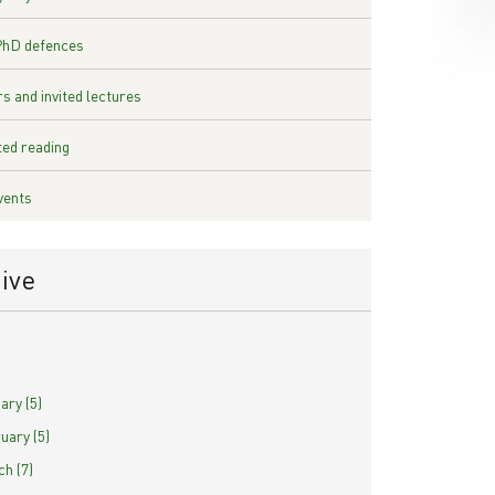
PhD defences
s and invited lectures
ed reading
vents
ive
ary (5)
uary (5)
h (7)