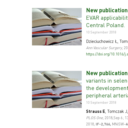
New publication
EVAR applicabili
Central Poland.
10 September 2018
Dzieciuchowicz Ł, Tom
Ann Vascular Surgery
, 2
https://doi.org/10.1016/j
New publication
variants in sele
the development
peripheral arteri
10 September 2018
Strauss E
, Tomczak J,
PLOS One
, 2018,Sep 6; 1
2018,
IF-2,766,
MNiSW-
4