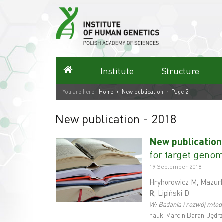
Skip
to
content
Homepage
Institute
Structure
›
›
You are here:
Home
New publication
Page 2
New publication
- 2018
New publication
for target geno
19 September 2018
Hryhorowicz M, Mazurk
R
, Lipiński D
W: Badania i rozwój mło
nauk. Marcin Baran, Jędr