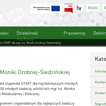
BIP
HR
RODO
ności
Działalność
Pracownicy
Doktor
naukowa
m START dla mgr inż. Moniki Drobnej-Śledzińskiej
Kate
Moniki Drobnej-Śledzińskiej
Informa
Konfere
nała stypendia START dla najzdolniejszych młodych
100 młodych badaczy, wśród nich mgr inż. Monika
Konkurs
Molekularnej i Klinicznej.
gramem stypendialnym dla najlepszych badaczy
Nagrody