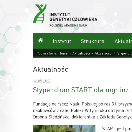
Przejdź
do
treści
Strona główna
Instytut
Struktura
Aktual
›
›
›
You are here:
Home
Aktualności
Aktualności
Stypendiu
Aktualności
16.05.2023
Stypendium START dla mgr inż. 
Fundacja na rzecz Nauki Polskiej po raz 31. przyz
naukowców z całej Polski. W tym roku otrzyma je 
Drobna-Śledzińska, doktorantka z Zakładu Genetyki 
START jest pro