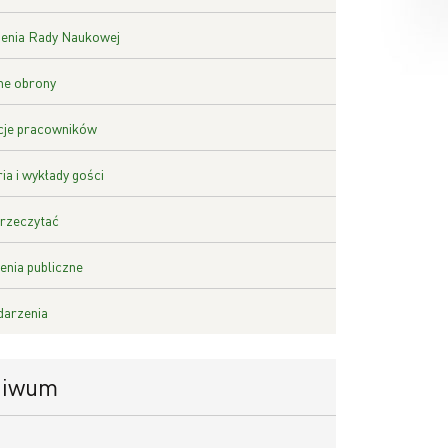
enia Rady Naukowej
ne obrony
cje pracowników
ia i wykłady gości
rzeczytać
nia publiczne
darzenia
hiwum