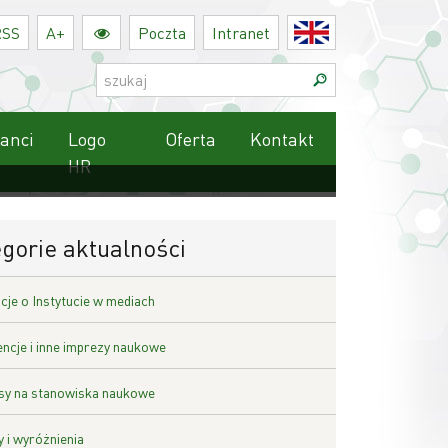
RSS
A+
Poczta
Intranet
English
Szukaj:
anci
Logo
Oferta
Kontakt
HR
gorie aktualności
cje o Instytucie w mediach
ncje i inne imprezy naukowe
y na stanowiska naukowe
 i wyróżnienia