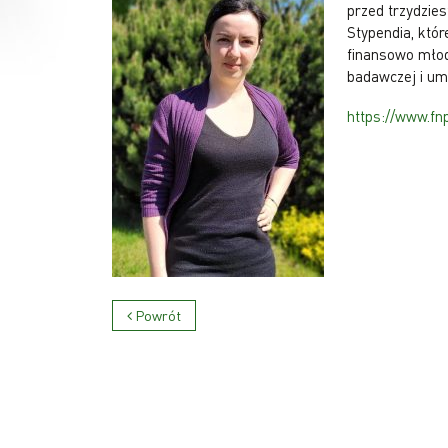
przed trzydzies
Stypendia, któ
finansowo młod
badawczej i um
https://www.fnp
Powrót