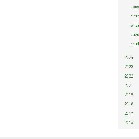
lipie
sierp
wrze
paźd
grud
2024
2023
2022
2021
2019
2018
2017
2016