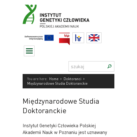
Przejdź
do
treści
BIP
HR
English
Szukaj:
›
›
You are here:
Home
Doktoranci
Międzynarodowe Studia Doktoranckie
Międzynarodowe Studia
Doktoranckie
Instytut Genetyki Człowieka Polskiej
Akademii Nauk w Poznaniu jest uznawany