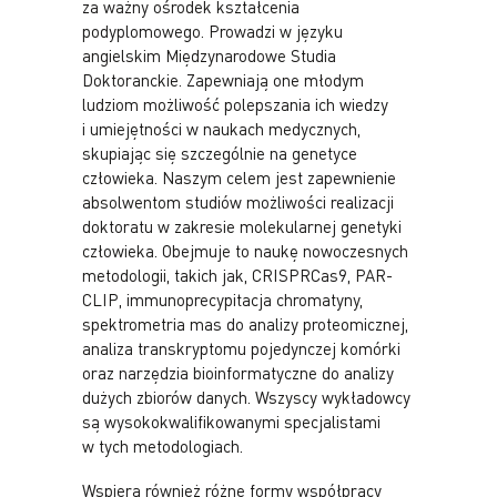
za ważny ośrodek kształcenia
podyplomowego. Prowadzi w języku
angielskim Międzynarodowe Studia
Doktoranckie. Zapewniają one młodym
ludziom możliwość polepszania ich wiedzy
i umiejętności w naukach medycznych,
skupiając się szczególnie na genetyce
człowieka. Naszym celem jest zapewnienie
absolwentom studiów możliwości realizacji
doktoratu w zakresie molekularnej genetyki
człowieka. Obejmuje to naukę nowoczesnych
metodologii, takich jak, CRISPRCas9, PAR-
CLIP, immunoprecypitacja chromatyny,
spektrometria mas do analizy proteomicznej,
analiza transkryptomu pojedynczej komórki
oraz narzędzia bioinformatyczne do analizy
dużych zbiorów danych. Wszyscy wykładowcy
są wysokokwalifikowanymi specjalistami
w tych metodologiach.
Wspiera również różne formy współpracy