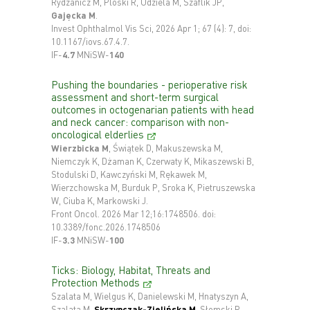
Rydzanicz M, Ploski R, Udziela M, Szaflik JP,
Gajęcka M
.
Invest Ophthalmol Vis Sci, 2026 Apr 1; 67 (4): 7, doi:
10.1167/iovs.67.4.7.
IF-
4.7
MNiSW-
140
Pushing the boundaries - perioperative risk
assessment and short-term surgical
outcomes in octogenarian patients with head
and neck cancer: comparison with non-
oncological elderlies
Wierzbicka M
, Świątek D, Makuszewska M,
Niemczyk K, Dżaman K, Czerwaty K, Mikaszewski B,
Stodulski D, Kawczyński M, Rękawek M,
Wierzchowska M, Burduk P, Sroka K, Pietruszewska
W, Ciuba K, Markowski J.
Front Oncol. 2026 Mar 12;16:1748506. doi:
10.3389/fonc.2026.1748506
IF-
3.3
MNiSW-
100
Ticks: Biology, Habitat, Threats and
Protection Methods
Szalata M, Wielgus K, Danielewski M, Hnatyszyn A,
Szalata M,
Skrzypczak-Zielińska M
, Słomski R.