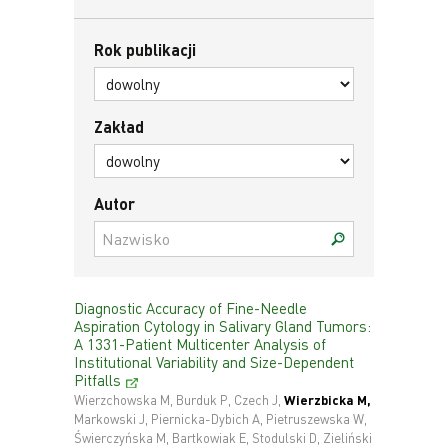
Rok publikacji
Zakład
Autor
Diagnostic Accuracy of Fine-Needle
Aspiration Cytology in Salivary Gland Tumors:
A 1331-Patient Multicenter Analysis of
Institutional Variability and Size-Dependent
Pitfalls
Wierzchowska M, Burduk P, Czech J,
Wierzbicka M,
Markowski J, Piernicka-Dybich A, Pietruszewska W,
Świerczyńska M, Bartkowiak E, Stodulski D, Zieliński