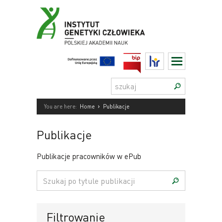
Przejdź
do
treści
BIP
HR
Szukaj:
›
You are here:
Home
Publikacje
Publikacje
Publikacje pracowników w ePub
Szukaj
po
tytule
publikacji:
Filtrowanie