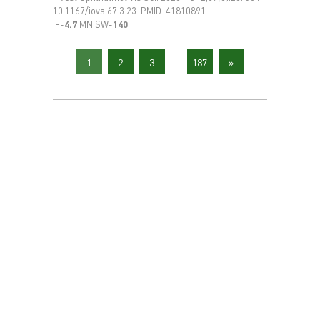
10.1167/iovs.67.3.23. PMID: 41810891.
IF-
4.7
MNiSW-
140
1
2
3
…
187
»