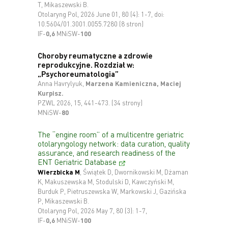
T, Mikaszewski B.
Otolaryng Pol, 2026 June 01, 80 (4): 1-7, doi:
10.5604/01.3001.0055.7280 (8 stron)
IF-
0,6
MNiSW-
100
Choroby reumatyczne a zdrowie
reprodukcyjne. Rozdział w:
„Psychoreumatologia”
Anna Havrylyuk,
Marzena Kamieniczna, Maciej
Kurpisz.
PZWL 2026, 15, 441-473. (34 strony)
MNiSW-
80
The “engine room” of a multicentre geriatric
otolaryngology network: data curation, quality
assurance, and research readiness of the
ENT Geriatric Database
Wierzbicka M
, Świątek D, Dwornikowski M, Dżaman
K, Makuszewska M, Stodulski D, Kawczyński M,
Burduk P, Pietruszewska W, Markowski J, Gazińska
P, Mikaszewski B.
Otolaryng Pol, 2026 May 7, 80 (3): 1-7,
IF-
0,6
MNiSW-
100