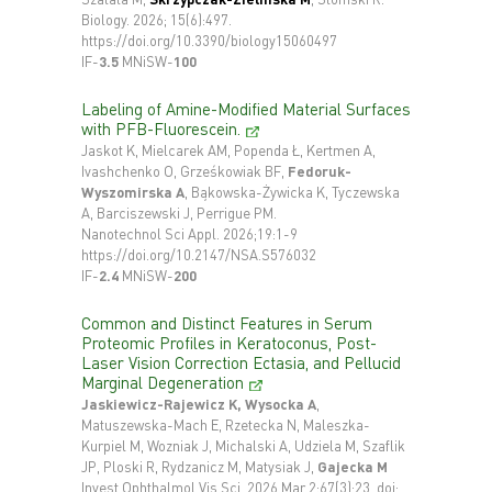
Biology. 2026; 15(6):497.
https://doi.org/10.3390/biology15060497
IF-
3.5
MNiSW-
100
Labeling of Amine-Modified Material Surfaces
with PFB-Fluorescein.
Jaskot K, Mielcarek AM, Popenda Ł, Kertmen A,
Ivashchenko O, Grześkowiak BF,
Fedoruk-
Wyszomirska A
, Bąkowska-Żywicka K, Tyczewska
A, Barciszewski J, Perrigue PM.
Nanotechnol Sci Appl. 2026;19:1-9
https://doi.org/10.2147/NSA.S576032
IF-
2.4
MNiSW-
200
Common and Distinct Features in Serum
Proteomic Profiles in Keratoconus, Post-
Laser Vision Correction Ectasia, and Pellucid
Marginal Degeneration
Jaskiewicz-Rajewicz K, Wysocka A
,
Matuszewska-Mach E, Rzetecka N, Maleszka-
Kurpiel M, Wozniak J, Michalski A, Udziela M, Szaflik
JP, Ploski R, Rydzanicz M, Matysiak J,
Gajecka M
Invest Ophthalmol Vis Sci. 2026 Mar 2;67(3):23. doi: