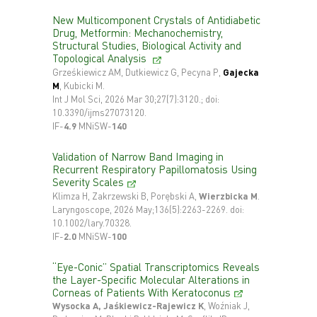
New Multicomponent Crystals of Antidiabetic
Drug, Metformin: Mechanochemistry,
Structural Studies, Biological Activity and
Topological Analysis
Grześkiewicz AM, Dutkiewicz G, Pecyna P,
Gajecka
M
, Kubicki M.
Int J Mol Sci, 2026 Mar 30;27(7):3120.; doi:
10.3390/ijms27073120.
IF-
4.9
MNiSW-
140
Validation of Narrow Band Imaging in
Recurrent Respiratory Papillomatosis Using
Severity Scales
Klimza H, Zakrzewski B, Porębski A,
Wierzbicka M
.
Laryngoscope, 2026 May;136(5):2263-2269. doi:
10.1002/lary.70328.
IF-
2.0
MNiSW-
100
“Eye-Conic” Spatial Transcriptomics Reveals
the Layer-Specific Molecular Alterations in
Corneas of Patients With Keratoconus
Wysocka A, Jaśkiewicz-Rajewicz K
, Woźniak J,