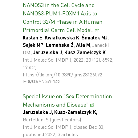
NANOS3 in the Cell Cycle and
NANOS3‐PUM1‐FOXM1 Axis to
Control G2/M Phase in A Human
Primordial Germ Cell Model.
Ilaslan E
,
Kwiatkowska K
,
Śmialek MJ
,
Sajek MP
,
Lemańska Ż
,
Alla M
, Janecki
DM,
Jaruzelska J
,
Kusz‐Zamelczyk K
Int J Molec Sci (MDPI), 2022, 23 (12): 6592,
19 str,
https://doi.org/10.3390/ijms23126592
IF-
5,924
MNiSW-
140
Special Issue on “Sex Determination
Mechanisms and Disease”
Jaruzelska J
, Kusz-Zamelczyk K,
Bertelloni S (guest editors)
Int J Molec Sci (MDPI), closed Dec 30,
published 2022, 3 articles