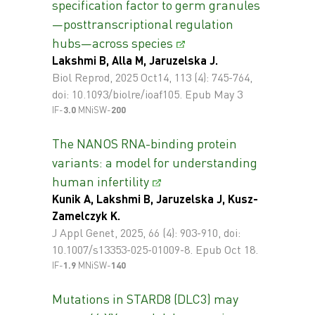
specification factor to germ granules
—posttranscriptional regulation
hubs—across species
Lakshmi B, Alla M, Jaruzelska J.
Biol Reprod, 2025 Oct14, 113 (4): 745-764,
doi: 10.1093/biolre/ioaf105. Epub May 3
IF-
3.0
MNiSW-
200
The NANOS RNA-binding protein
variants: a model for understanding
human infertility
Kunik A, Lakshmi B, Jaruzelska J, Kusz-
Zamelczyk K.
J Appl Genet, 2025, 66 (4): 903-910, doi:
10.1007/s13353-025-01009-8. Epub Oct 18.
IF-
1.9
MNiSW-
140
Mutations in STARD8 (DLC3) may