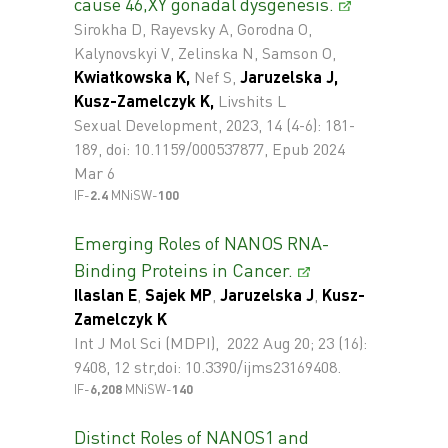
cause 46,XY gonadal dysgenesis.
Sirokha D, Rayevsky A, Gorodna O,
Kalynovskyi V, Zelinska N, Samson O,
Kwiatkowska K,
Nef S,
Jaruzelska J,
Kusz-Zamelczyk K,
Livshits L
Sexual Development, 2023, 14 (4-6): 181-
189, doi: 10.1159/000537877, Epub 2024
Mar 6
IF-
2.4
MNiSW-
100
Emerging Roles of NANOS RNA-
Binding Proteins in Cancer.
Ilaslan E
,
Sajek MP
,
Jaruzelska J
,
Kusz-
Zamelczyk K
Int J Mol Sci (MDPI), 2022 Aug 20; 23 (16):
9408, 12 str,doi: 10.3390/ijms23169408.
IF-
6,208
MNiSW-
140
Distinct Roles of NANOS1 and