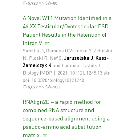
IF-
5,923
MNiSW-
80
A Novel WT1 Mutation Identified in a
46,XX Testicular/Ovotesticular DSD
Patient Results in the Retention of
Intron 9.
Sirokha D, Gorodna O,Vitrenko Y, Zelinska
N, Ploski R, Nef S,
Jaruzelska J
,
Kusz-
Zamelczyk K
and Ludmila Livshits L
Biology (MDPI), 2021, 10 (12), 1248,13 str,
doi: 10.3390/biology10121248
IF-
5,079
MNiSW-
100
RNAlign2D – a rapid method for
combined RNA structure and
sequence-based alignment using a
pseudo-amino acid substitution
matrix.