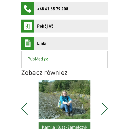
+48 61 65 79 208
Pokój A5
Linki
PubMed
Zobacz również
k
Kamila Kusz-Zamelczyk