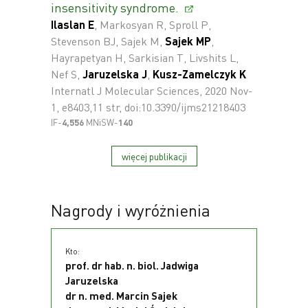
insensitivity syndrome.
Ilaslan E
, Markosyan R, Sproll P,
Stevenson BJ, Sajek M,
Sajek MP
,
Hayrapetyan H, Sarkisian T, Livshits L,
Nef S,
Jaruzelska J
,
Kusz-Zamelczyk K
Internatl J Molecular Sciences, 2020 Nov-
1, e8403,11 str, doi:10.3390/ijms21218403
IF-
4,556
MNiSW-
140
więcej publikacji
Nagrody i wyróżnienia
Kto:
prof. dr hab. n. biol. Jadwiga
Jaruzelska
dr n. med. Marcin Sajek