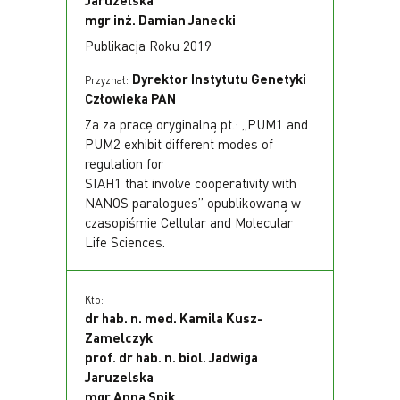
mgr inż. Damian Janecki
Publikacja Roku 2019
Dyrektor Instytutu Genetyki
Przyznał:
Człowieka PAN
Za za pracę oryginalną pt.: „PUM1 and
PUM2 exhibit different modes of
regulation for
SIAH1 that involve cooperativity with
NANOS paralogues” opublikowaną w
czasopiśmie Cellular and Molecular
Life Sciences.
Kto:
dr hab. n. med. Kamila Kusz-
Zamelczyk
prof. dr hab. n. biol. Jadwiga
Jaruzelska
mgr Anna Spik