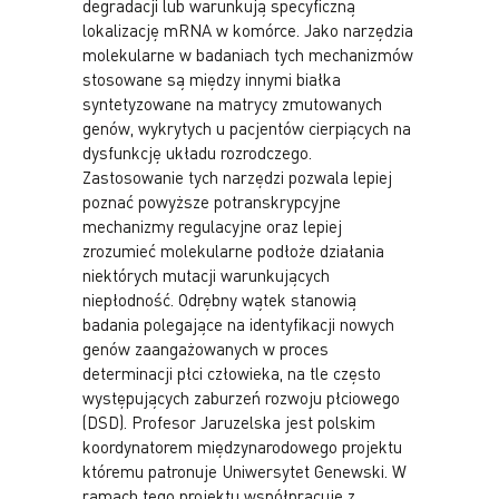
degradacji lub warunkują specyficzną
lokalizację mRNA w komórce. Jako narzędzia
molekularne w badaniach tych mechanizmów
stosowane są między innymi białka
syntetyzowane na matrycy zmutowanych
genów, wykrytych u pacjentów cierpiących na
dysfunkcję układu rozrodczego.
Zastosowanie tych narzędzi pozwala lepiej
poznać powyższe potranskrypcyjne
mechanizmy regulacyjne oraz lepiej
zrozumieć molekularne podłoże działania
niektórych mutacji warunkujących
niepłodność. Odrębny wątek stanowią
badania polegające na identyfikacji nowych
genów zaangażowanych w proces
determinacji płci człowieka, na tle często
występujących zaburzeń rozwoju płciowego
(DSD). Profesor Jaruzelska jest polskim
koordynatorem międzynarodowego projektu
któremu patronuje Uniwersytet Genewski. W
ramach tego projektu współpracuje z