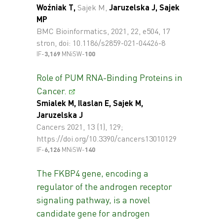
Woźniak T,
Sajek M,
Jaruzelska J,
Sajek
MP
BMC Bioinformatics, 2021, 22, e504, 17
stron, doi: 10.1186/s2859-021-04426-8
IF-
3,169
MNiSW-
100
Role of PUM RNA-Binding Proteins in
Cancer.
Smialek M, Ilaslan E, Sajek M,
Jaruzelska J
Cancers 2021, 13 (1), 129;
https://doi.org/10.3390/cancers13010129
IF-
6,126
MNiSW-
140
The FKBP4 gene, encoding a
regulator of the androgen receptor
signaling pathway, is a novel
candidate gene for androgen