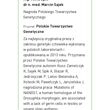
dr n. med. Marcin Sajek
Nagroda Polskiego Towarzystwa
Genetycznego
Polskie Towarzystwo
Przyznał:
Genetyczne
Za najlepszą oryginalną pracę z
zakresu genetyki człowieka wykonaną
w polskich laboratoriach i
opublikowaną w 2013 roku. Przyznana
przez Polskie Towarzystwo
Genetyczne autorom Kusz-Zamelczyk
K, Sajek M, Spik A, Glazar R,
Jedrzejczak P, Latos-Bielenska A,
Kotecki M, Pawelczyk L, Jaruzelska J,
nagrodzona praca: Mutations of
NANOS1, a human homologue of the
Drosophila morphogen, are associated
with a lack of germ cells in testes or
severe oligo-astheno-