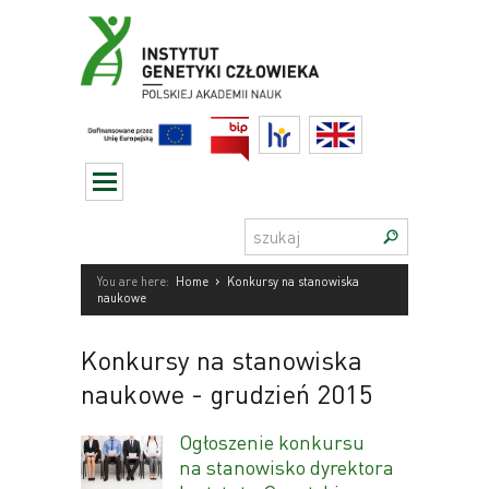
Przejdź
do
treści
BIP
HR
English
Szukaj:
›
You are here:
Home
Konkursy na stanowiska
naukowe
Konkursy na stanowiska
naukowe
- grudzień 2015
Ogłoszenie konkursu
na stanowisko dyrektora