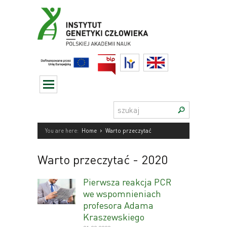
Przejdź
do
treści
BIP
HR
English
Szukaj:
›
You are here:
Home
Warto przeczytać
Warto przeczytać
- 2020
Pierwsza reakcja PCR
we wspomnieniach
profesora Adama
Kraszewskiego