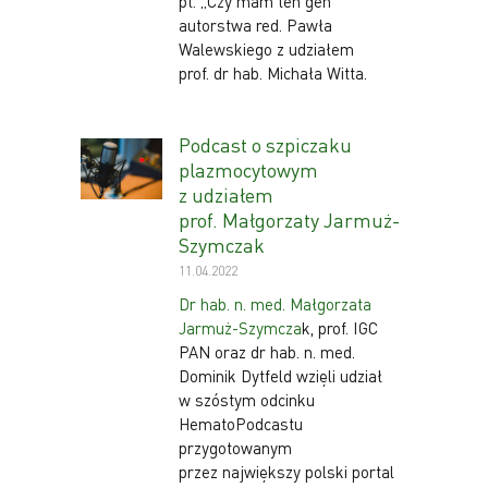
pt. „Czy mam ten gen”
autorstwa red. Pawła
Walewskiego z udziałem
prof. dr hab. Michała Witta.
Podcast o szpiczaku
plazmocytowym
z udziałem
prof. Małgorzaty Jarmuż-
Szymczak
11.04.2022
Dr hab. n. med. Małgorzata
Jarmuż-Szymcza
k, prof. IGC
PAN oraz dr hab. n. med.
Dominik Dytfeld wzięli udział
w szóstym odcinku
HematoPodcastu
przygotowanym
przez największy polski portal