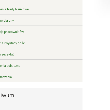
enia Rady Naukowej
ne obrony
cje pracowników
ia i wykłady gości
rzeczytać
nia publiczne
darzenia
hiwum