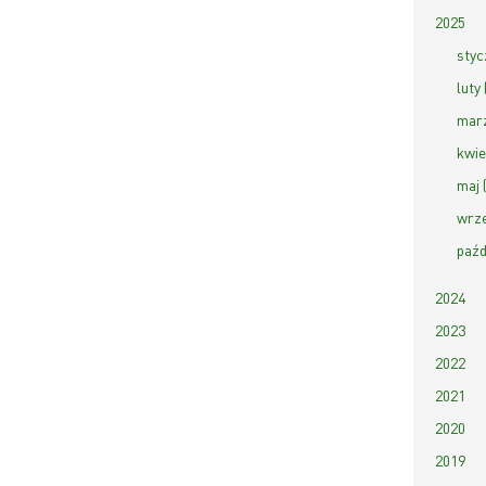
2025
styc
luty 
marz
kwie
maj 
wrze
paźd
2024
2023
2022
2021
2020
2019