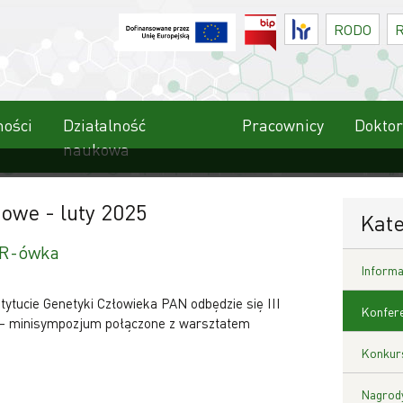
BIP
HR
RODO
ności
Działalność
Pracownicy
Doktor
naukowa
kowe
- luty 2025
Kate
BR-ówka
Informa
stytucie Genetyki Człowieka PAN odbędzie się III
Konfere
 minisympozjum połączone z warsztatem
Konkurs
Nagrody