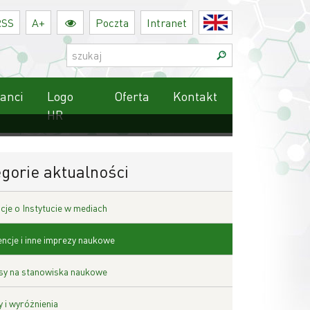
RSS
A+
Poczta
Intranet
English
Szukaj:
anci
Logo
Oferta
Kontakt
HR
gorie aktualności
cje o Instytucie w mediach
ncje i inne imprezy naukowe
y na stanowiska naukowe
 i wyróżnienia