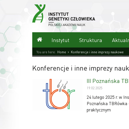
Przejdź
do
treści
Strona główna
Instytut
Struktura
Aktual
›
You are here:
Home
Konferencje i inne imprezy naukowe
Konferencje i inne imprezy nau
III Poznańska T
19.02.2025
24 lutego 2025 r. w In
Poznańska TBRówka –
praktycznym