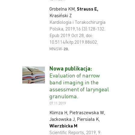
Grobelna KM,
Strauss E,
Krasiński Z
Kardiologia i Torakochirurgia
Polska, 2019,16 (3):128-132.
Epub 2019 Oct 28, doi:
10.5114/kitp.2019.88602
,
MNiSW-
20
.
Nowa publikacja:
Evaluation of narrow
band imaging in the
assessment of laryngeal
granuloma.
07.11.2019
Klimza H, Pietraszewska W,
Jackowska J, Piersiała K,
Wierzbicka M
Scientific Reports, 2019, 9: