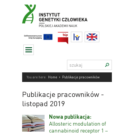
Przejdź
do
treści
BIP
HR
English
Szukaj:
›
You are here:
Home
Publikacje pracowników
Publikacje pracowników
-
listopad 2019
Nowa publikacja:
Allosteric modulation of
cannabinoid receptor 1 –