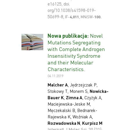
e16125, doi.
org/10.1038/s41598-019-
50699-8,
IF-
4
,011
,
MNiSW-
100
.
Nowa publikacja:
Novel
Mutations Segregating
with Complete Androgen
Insensitivity Syndrome
and their Molecular
Characteristics.
04.11.2019
Malcher A
, Jędrzejczak P,
Stokowy T, Monem S,
Nowicka-
Bauer K
,
Zimna A
, Czyżyk A,
Maciejewska-Jeske M,
Męczekalski B, Bednarek-
Rajewska K, Woźniak A,
Rozwadowska N
,
Kurpisz M
Internatl J Molec Sci, 20 (21):