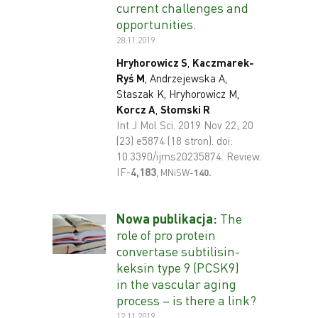
current challenges and
opportunities.
28.11.2019
Hryhorowicz S
,
Kaczmarek-
Ryś M
, Andrzejewska A,
Staszak K, Hryhorowicz M,
Korcz A
,
Słomski R
Int J Mol Sci. 2019 Nov 22; 20
(23) e5874 (18 stron). doi:
10.3390/ijms20235874. Review.
IF-
4,183
,
MNiSW-
14
0
.
Nowa publikacja:
The
role of pro protein
convertase subtilisin-
keksin type 9 (PCSK9)
in the vascular aging
process – is there a link?
12.11.2019