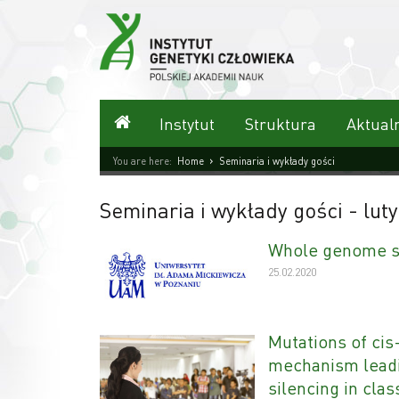
Przejdź
do
treści
Strona główna
Instytut
Struktura
Aktual
›
You are here:
Home
Seminaria i wykłady gości
Seminaria i wykłady gości
- lut
Whole genome se
25.02.2020
Mutations of cis
mechanism leadin
silencing in cla