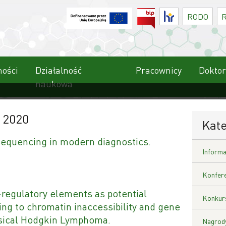
BIP
HR
RODO
ności
Działalność
Pracownicy
Doktor
naukowa
y 2020
Kate
quencing in modern diagnostics.
Informa
Konfere
-regulatory elements as potential
Konkurs
g to chromatin inaccessibility and gene
ssical Hodgkin Lymphoma.
Nagrody