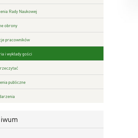
enia Rady Naukowej
ne obrony
cje pracowników
ia i wykłady gości
rzeczytać
nia publiczne
darzenia
hiwum