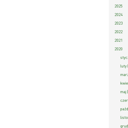
2025
2024
2023
2022
2021
2020
styc
luty 
marz
kwie
maj 
czer
paźd
list
grud