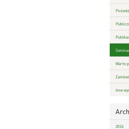
Posiedz
Publicz
Publika
Seminar
Warto p
Zamówie
Inne wy
Arc
2026