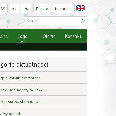
RSS
A+
Poczta
Intranet
English
Szukaj:
anci
Logo
Oferta
Kontakt
HR
gorie aktualności
cje o Instytucie w mediach
ncje i inne imprezy naukowe
y na stanowiska naukowe
 i wyróżnienia