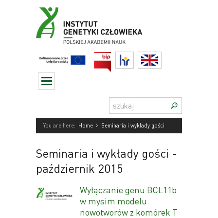
Przejdź
do
treści
BIP
HR
English
Szukaj:
›
You are here:
Home
Seminaria i wykłady gości
Seminaria i wykłady gości
-
październik 2015
Wyłączanie genu BCL11b
w mysim modelu
nowotworów z komórek T