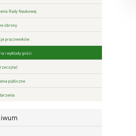
enia Rady Naukowej
ne obrony
cje pracowników
ia i wykłady gości
rzeczytać
nia publiczne
darzenia
hiwum