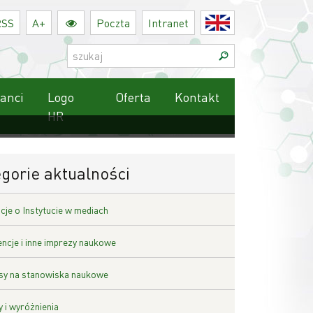
RSS
A+
Poczta
Intranet
English
Szukaj:
anci
Logo
Oferta
Kontakt
HR
gorie aktualności
cje o Instytucie w mediach
ncje i inne imprezy naukowe
y na stanowiska naukowe
 i wyróżnienia