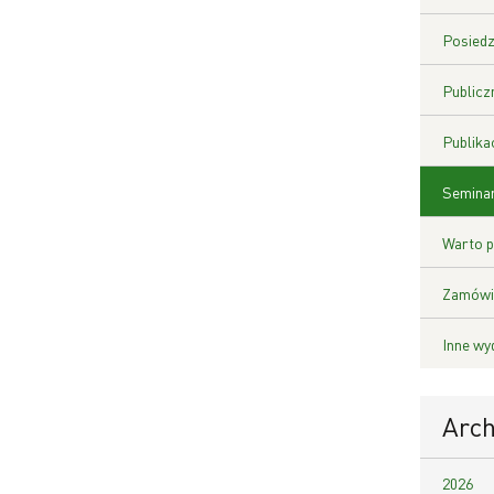
Posiedz
Publicz
Publika
Seminar
Warto p
Zamówie
Inne wy
Arc
2026