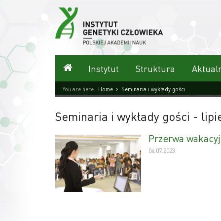
Przejdź
do
treści
Strona główna
Instytut
Struktura
Aktual
›
You are here:
Home
Seminaria i wykłady gości
Seminaria i wykłady gości
- lip
Przerwa wakacyj
04.07.2023