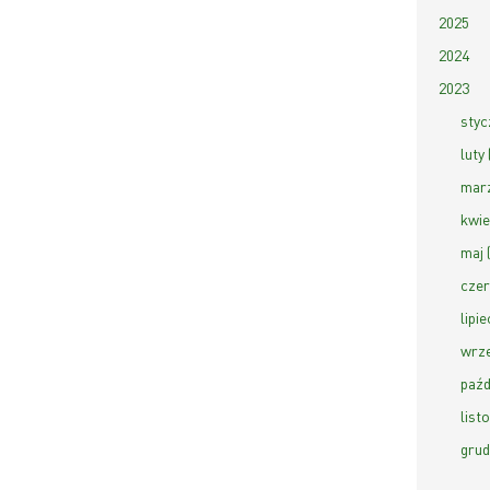
2025
2024
2023
styc
luty 
marz
kwie
maj 
czer
lipie
wrze
paźd
list
grud