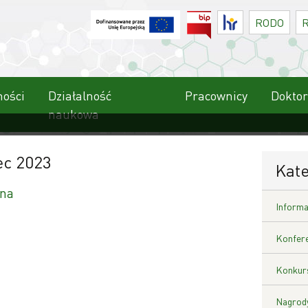
BIP
HR
RODO
ności
Działalność
Pracownicy
Doktor
naukowa
iec 2023
Kate
na
Informa
Konfere
Konkurs
Nagrody