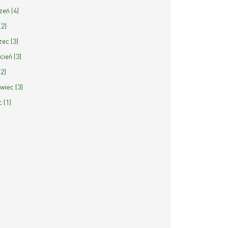
zeń (4)
(2)
ec (3)
cień (3)
(2)
wiec (3)
c (1)