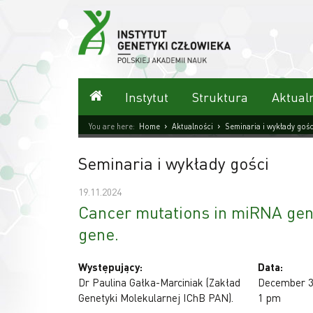
Przejdź
do
treści
Strona główna
Instytut
Struktura
Aktual
›
›
You are here:
Home
Aktualności
Seminaria i wykłady gośc
Seminaria i wykłady gości
19.11.2024
Cancer mutations in miRNA gene
gene.
Występujący:
Data:
Dr Paulina Gałka-Marciniak (Zakład
December 3
Genetyki Molekularnej IChB PAN).
1 pm