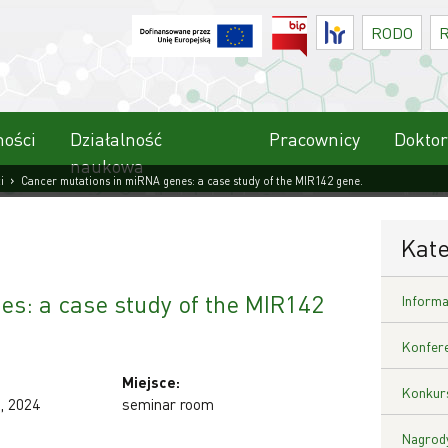
BIP
HR
RODO
ności
Działalność
Pracownicy
Doktor
naukowa
›
i
Cancer mutations in miRNA genes: a case study of the MIR142 gene.
Kate
s: a case study of the MIR142
Informa
Konfere
Miejsce:
Konkurs
, 2024
seminar room
Nagrody