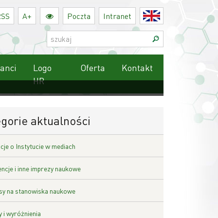
RSS
A+
Poczta
Intranet
English
Szukaj:
anci
Logo
Oferta
Kontakt
HR
gorie aktualności
cje o Instytucie w mediach
ncje i inne imprezy naukowe
y na stanowiska naukowe
 i wyróżnienia