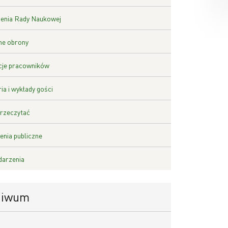
enia Rady Naukowej
ne obrony
cje pracowników
ia i wykłady gości
rzeczytać
nia publiczne
darzenia
hiwum