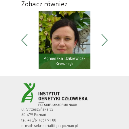
Zobacz również
ski
Agnieszka Dzikiewicz-
Krawczyk
ul. Strzeszyńska 32
60-479 Poznań
tel.
+48/61/657 91 00
e-mail:
sekretariat@igcz.poznan.pl