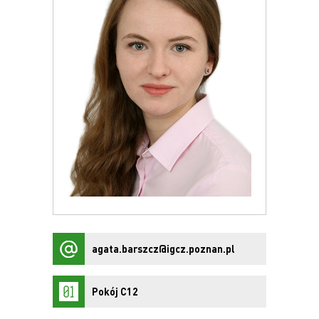
agata.barszcz@igcz.poznan.pl
Pokój C12