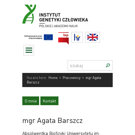
Przejdź
do
treści
BIP
HR
English
Szukaj:
›
›
You are here:
Home
Pracownicy
mgr Agata
Barszcz
O mnie
Kontakt
mgr Agata Barszcz
Absolwentka Biofizyki Uniwersytetu im.