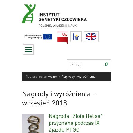
Przejdź
do
treści
BIP
HR
English
Szukaj:
›
You are here:
Home
Nagrody i wyróżnienia
Nagrody i wyróżnienia
-
wrzesień 2018
Nagroda „Złota Helisa”
przyznana podczas IX
Zjazdu PTGC