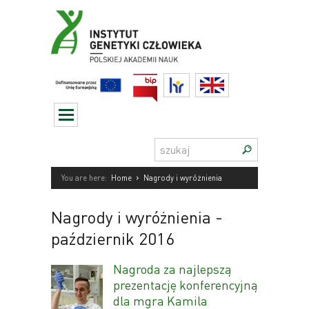
Przejdź
do
treści
BIP
HR
English
Szukaj:
›
You are here:
Home
Nagrody i wyróżnienia
Nagrody i wyróżnienia
-
październik 2016
Nagroda za najlepszą
prezentację konferencyjną
dla mgra Kamila