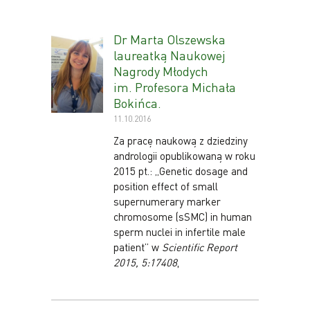
Dr Marta Olszewska
laureatką Naukowej
Nagrody Młodych
im. Profesora Michała
Bokińca.
11.10.2016
Za pracę naukową z dziedziny
andrologii opublikowaną w roku
2015 pt.: „Genetic dosage and
position effect of small
supernumerary marker
chromosome (sSMC) in human
sperm nuclei in infertile male
patient” w
Scientific Report
2015, 5:17408
,