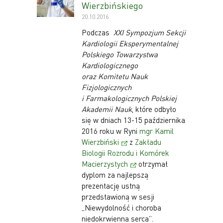
Wierzbińskiego
20.10.2016
Podczas
XXI Sympozjum Sekcji
Kardiologii Eksperymentalnej
Polskiego Towarzystwa
Kardiologicznego
oraz Komitetu Nauk
Fizjologicznych
i Farmakologicznych Polskiej
Akademii Nauk
, które odbyło
się w dniach 13-15 października
2016 roku w Ryni
mgr Kamil
Wierzbiński
z
Zakładu
Biologii Rozrodu i Komórek
Macierzystych
otrzymał
dyplom za najlepszą
prezentację ustną
przedstawioną w sesji
„Niewydolność i choroba
niedokrwienna serca”.