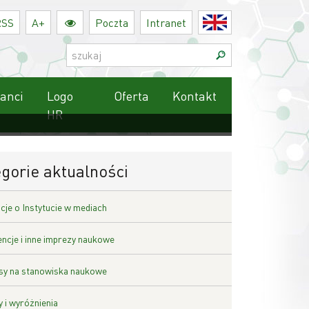
RSS
A+
Poczta
Intranet
English
Szukaj:
anci
Logo
Oferta
Kontakt
HR
gorie aktualności
cje o Instytucie w mediach
ncje i inne imprezy naukowe
y na stanowiska naukowe
 i wyróżnienia