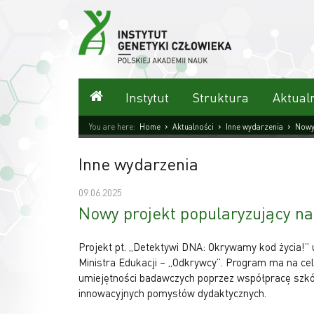
Przejdź
do
treści
Strona główna
Instytut
Struktura
Aktual
›
›
›
You are here:
Home
Aktualności
Inne wydarzenia
Nowy
Inne wydarzenia
09.06.2025
Nowy projekt popularyzujący n
Projekt pt. „Detektywi DNA: Okrywamy kod życia!”
Ministra Edukacji – „Odkrywcy”.
Program ma na cel
umiejętności badawczych poprzez współpracę szkół
innowacyjnych pomysłów dydaktycznych.