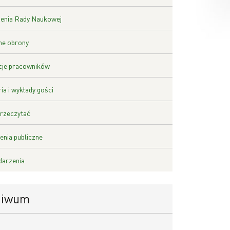
enia Rady Naukowej
ne obrony
cje pracowników
ia i wykłady gości
rzeczytać
nia publiczne
darzenia
hiwum