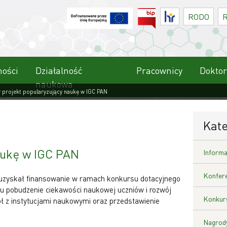
BIP
HR
RODO
ności
Działalność
Pracownicy
Doktor
naukowa
 projekt popularyzujący naukę w IGC PAN
Kate
aukę w IGC PAN
Informa
Konfere
 uzyskał finansowanie w ramach konkursu dotacyjnego
u pobudzenie ciekawości naukowej uczniów i rozwój
Konkurs
 z instytucjami naukowymi oraz przedstawienie
Nagrody