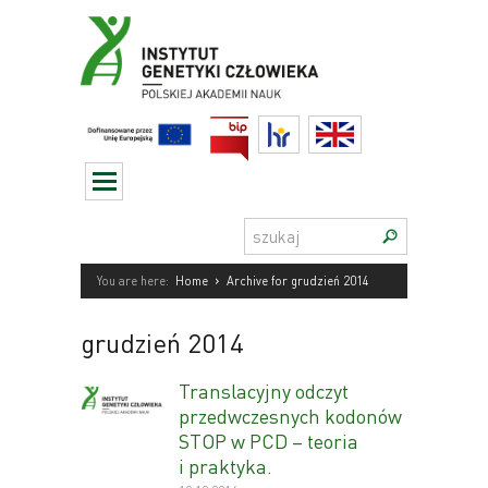
Przejdź
do
treści
BIP
HR
English
Szukaj:
›
You are here:
Home
Archive for grudzień 2014
grudzień 2014
Translacyjny odczyt
przedwczesnych kodonów
STOP w PCD – teoria
i praktyka.