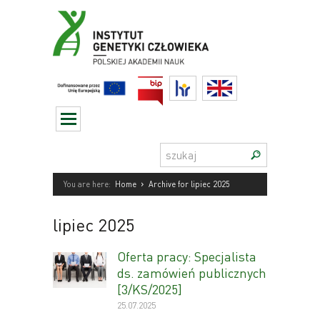
Przejdź
do
treści
BIP
HR
English
Szukaj:
›
You are here:
Home
Archive for lipiec 2025
lipiec 2025
Oferta pracy: Specjalista
ds. zamówień publicznych
[3/KS/2025]
25.07.2025