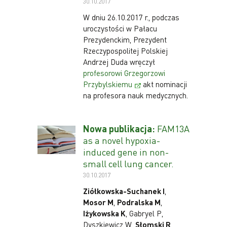
30.10.2017
W dniu 26.10.2017 r., podczas
uroczystości w Pałacu
Prezydenckim, Prezydent
Rzeczypospolitej Polskiej
Andrzej Duda wręczył
profesorowi Grzegorzowi
Przybylskiemu
akt nominacji
na profesora nauk medycznych.
Nowa publikacja:
FAM13A
as a novel hypoxia-
induced gene in non-
small cell lung cancer.
30.10.2017
Ziółkowska-Suchanek I
,
Mosor M
,
Podralska M
,
Iżykowska K
, Gabryel P,
Dyszkiewicz W,
Słomski R
,