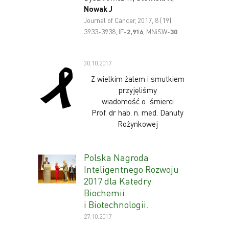
Nowak J
Journal of Cancer, 2017, 8 (19):
3933-3938, IF-
2
,916
, MNiSW-
30
.
30.10.2017
Z wielkim żalem i smutkiem
przyjęliśmy
wiadomość o śmierci
Prof. dr hab. n. med. Danuty
Rożynkowej
Polska Nagroda
Inteligentnego Rozwoju
2017 dla Katedry
Biochemii
i Biotechnologii.
27.10.2017