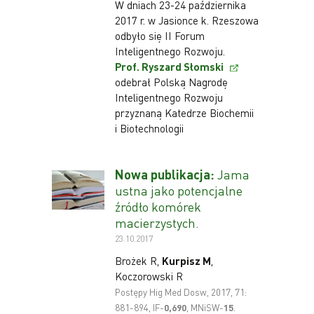
W dniach 23-24 października
2017 r. w Jasionce k. Rzeszowa
odbyło się II Forum
Inteligentnego Rozwoju.
Prof. Ryszard Słomski
odebrał Polską Nagrodę
Inteligentnego Rozwoju
przyznaną Katedrze Biochemii
i Biotechnologii
Nowa publikacja:
Jama
ustna jako potencjalne
źródło komórek
macierzystych.
23.10.2017
Brożek R,
Kurpisz M
,
Koczorowski R
Postępy Hig Med Dosw, 2017, 71:
881-894, IF-
0
,690
, MNiSW-
1
5
.