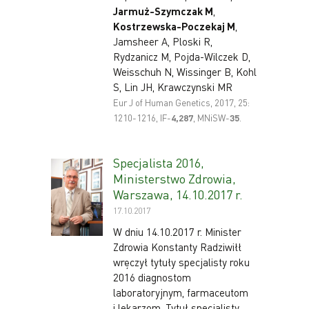
Jarmuż-Szymczak M
,
Kostrzewska-Poczekaj M
,
Jamsheer A, Ploski R,
Rydzanicz M, Pojda-Wilczek D,
Weisschuh N, Wissinger B, Kohl
S, Lin JH, Krawczynski MR
Eur J of Human Genetics, 2017, 25:
1210-1216, IF-
4
,287
, MNiSW-
35
.
Specjalista 2016,
Ministerstwo Zdrowia,
Warszawa, 14.10.2017 r.
17.10.2017
W dniu 14.10.2017 r. Minister
Zdrowia Konstanty Radziwiłł
wręczył tytuły specjalisty roku
2016 diagnostom
laboratoryjnym, farmaceutom
i lekarzom. Tytuł specjalisty