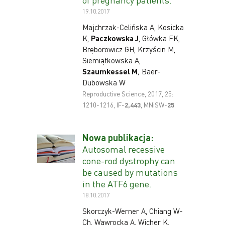
19.10.2017
Majchrzak-Celińska A, Kosicka
K,
Paczkowska J
, Główka FK,
Bręborowicz GH, Krzyścin M,
Siemiątkowska A,
Szaumkessel M
,
Baer-
Dubowska W
Reproductive Science, 2017, 25:
1210-1216, IF-
2
,443
, MNiSW-
25
.
Nowa publikacja:
Autosomal recessive
cone-rod dystrophy can
be caused by mutations
in the ATF6 gene.
18.10.2017
Skorczyk-Werner A, Chiang W-
Ch, Wawrocka A, Wicher K,