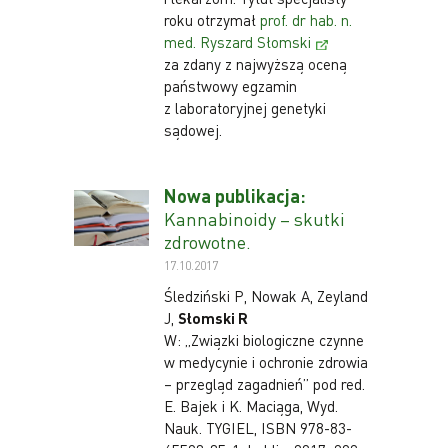
roku otrzymał
prof. dr hab. n.
med. Ryszard Słomski
za zdany z najwyższą oceną
państwowy egzamin
z laboratoryjnej genetyki
sądowej.
Nowa publikacja:
Kannabinoidy – skutki
zdrowotne.
17.10.2017
Śledziński P, Nowak A, Zeyland
J,
Słomski R
W: „Związki biologiczne czynne
w medycynie i ochronie zdrowia
– przegląd zagadnień” pod red.
E. Bajek i K. Maciąga, Wyd.
Nauk. TYGIEL, ISBN 978-83-