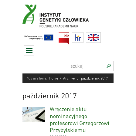
Przejdź
do
treści
BIP
HR
English
Szukaj:
›
You are here:
Home
Archive for październik 2017
październik 2017
Wręczenie aktu
nominacyjnego
profesorowi Grzegorzowi
Przybylskiemu